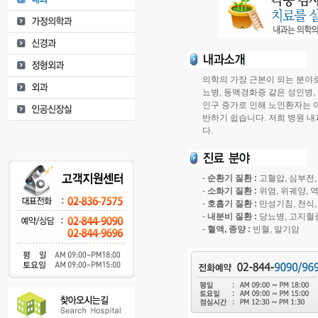
의학의 가장 근본이 되는 분야로
뇨병, 동맥경화증 같은 성인병,
인구 증가로 인해 노인환자는 
반하기 쉽습니다. 저희 병원 
다.
-
순환기 질환 :
고혈압, 심부전,
-
소화기 질환 :
위염, 위궤양, 
-
호흡기 질환 :
만성기침, 천식,
-
내분비 질환 :
당뇨병, 고지혈
-
혈액, 종양 :
빈혈, 말기암